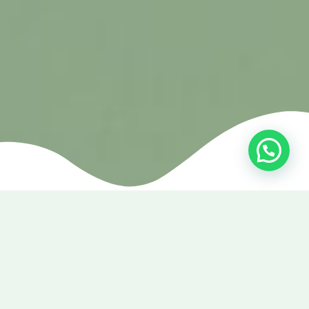
"SOMS MOET JE ALLES OPZIJ LEGGEN
EN EVEN VOOR JEZELF ZORGEN"
Voor ontspannende massages en professionele
schoonheidsbehandelingen kan je bij ons genieten in
onze sfeervolle salon in Haren. We willen je
verwelkomen bij Schoonheidssalon Vajén, waar